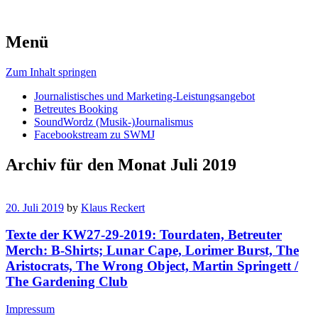
Menü
Zum Inhalt springen
Journalistisches und Marketing-Leistungsangebot
Betreutes Booking
SoundWordz (Musik-)Journalismus
Facebookstream zu SWMJ
Archiv für den Monat
Juli 2019
20. Juli 2019
by
Klaus Reckert
Texte der KW27-29-2019: Tourdaten, Betreuter
Merch: B-Shirts; Lunar Cape, Lorimer Burst, The
Aristocrats, The Wrong Object, Martin Springett /
The Gardening Club
Impressum