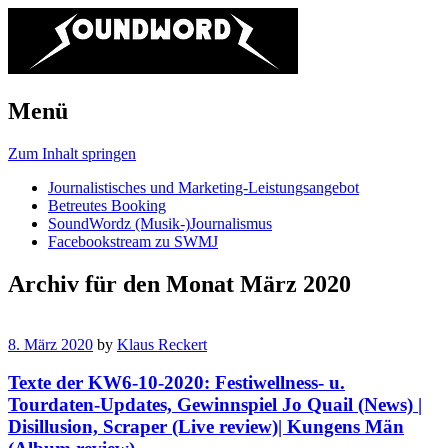
Menü
Zum Inhalt springen
Journalistisches und Marketing-Leistungsangebot
Betreutes Booking
SoundWordz (Musik-)Journalismus
Facebookstream zu SWMJ
Archiv für den Monat
März 2020
8. März 2020
by
Klaus Reckert
Texte der KW6-10-2020: Festiwellness- u.
Tourdaten-Updates, Gewinnspiel Jo Quail (News) |
Disillusion, Scraper (Live review)| Kungens Män