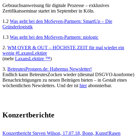
Gebrauchsanweisung für digitale Prozesse – exklusives
Zertifikatsseminar startet im September in Köln.
1.2
Was geht bei den MoSeven-Partnern: SmartUp – Die
Gründerlogistik
1.3
Was geht bei den MoSeven-Partnern: niologic
2.
WM OVER & OUT – HÖCHSTE ZEIT für mal wieder ein
wenig #LaxansLektüre
(mehr
LaxansLektüre ™
)
3.
BetreutesProggen.de: Habemus Newsletter!
Endlich kann BetreutesZocken wieder (diesmal DSGVO-konforme)
Benachrichtigungen zu neuen Beiträgen bieten – in Gestalt eines
wöchentlichen Newsletters. Und der ist
hier
abonnierbar.
Konzertberichte
Konzertbericht Steven Wilson, 17.07.18, Bonn, Kunst!Rasen