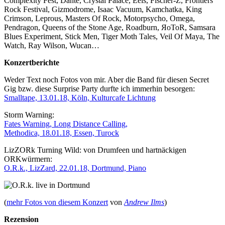
Complexity Fest, Dante, Crystal Palace, Eels, Fischer-Z, Frontiers
Rock Festival, Gizmodrome, Isaac Vacuum, Kamchatka, King
Crimson, Leprous, Masters Of Rock, Motorpsycho, Omega,
Pendragon, Queens of the Stone Age, Roadburn, ЯoToR, Samsara
Blues Experiment, Stick Men, Tiger Moth Tales, Veil Of Maya, The
Watch, Ray Wilson, Wucan…
Konzertberichte
Weder Text noch Fotos von mir. Aber die Band für diesen Secret
Gig bzw. diese Surprise Party durfte ich immerhin besorgen:
Smalltape, 13.01.18, Köln, Kulturcafe Lichtung
Storm Warning:
Fates Warning, Long Distance Calling,
Methodica, 18.01.18, Essen, Turock
LizZORk Turning Wild: von Drumfeen und hartnäckigen
ORKwürmern:
O.R.k., LizZard, 22.01.18, Dortmund, Piano
(
mehr Fotos von diesem Konzert
von
Andrew Ilms
)
Rezension