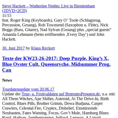
Steve Hackett – Wuthering Nights: Live in Birmingham
(2DVD+2CD)
11/15
feat. Roger King (Keyboards), Gary O‘ Toole (Schlagzeug,
Percussion, Gesang), Rob Townsend (Saxophon u. Flöte), Nick
Beggs (Bass, Gitarre), Nad Sylvan (Gesang) plus „special guests“
Amanda Lehmann (beim eröffnenden ‚Every Day‘) und John
Hackett.
30. Juni 2017
by
Klaus Reckert
Texte der KW23-26-2017: Deep Purple, King’s X,
Blue Oyster Cult, Queensryche, Midsummer Prog,
Can
News
Tourdatenupdate vom 20.06.17
Update der
Tour- u. Festivaldaten auf BetreutesProggen.de
, u.a. mit:
All Them Witches, Ape Shifter, Asteroid, At The Drive-In, Birth
Control, Blues Pills, Brother Grimm, Dewa Budjana, Carpet
Crawlers, Celestial Fire, Cryptex, Disbelief, Einstürzende
Neubauten, Fates Warning, Focus, Gov’t Mule, Hamburg Blues
Band, Hathors, Iamthemorning, Infloyd, Leprous, A Liquid