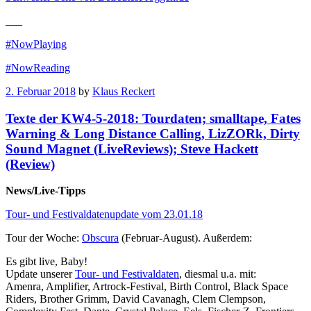
___
#NowPlaying
#NowReading
2. Februar 2018
by
Klaus Reckert
Texte der KW4-5-2018: Tourdaten; smalltape, Fates
Warning & Long Distance Calling, LizZORk, Dirty
Sound Magnet (LiveReviews); Steve Hackett
(Review)
News/Live-Tipps
Tour- und Festivaldatenupdate vom 23.01.18
Tour der Woche:
Obscura
(Februar-August). Außerdem:
Es gibt live, Baby!
Update unserer
Tour- und Festivaldaten
, diesmal u.a. mit:
Amenra, Amplifier, Artrock-Festival, Birth Control, Black Space
Riders, Brother Grimm, David Cavanagh, Clem Clempson,