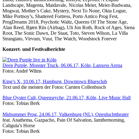
Landscape, Magenta, Maidavale, Nicolas Meier, Meier-Budwana,
Mogwai, Mother’s Cake, Mystery, Next To None, Okta Logue,
Mike Portnoy’s, Shattered Fortress, Porto Antico Prog Fest,
ProgDreams 2018, Psychotic Waltz, Queens Of The Stone Age,
Alan Reed, Bjørn Riis (Airbag), Uli Jon Roth, Rock of Ages, Siena
Root, The Sonic Dawn, De Staat, Toto, Steven Wilson, La Villa
Strangiato, Virvum, Vuur, The Watch, Woodstock Forever
Konzert- und Festivalberichte
Deep Purple, Monster Truck, 06.06.17, Köln, Lanxess Arena
Fotos: André Wilms
King’s X, 10.06.17, Hamburg, Downtown Bluesclub
Text und die meisten der Fotos: Carsten Collenbusch
Blue Oyster Cult, Queensryche, 21.06.17, Köln, Live Music Hall
Fotos: Tobias Berk
Midsummer Prog, 24.06.17, Valkenburg (NL), Openluchttheater
feat. Anathema, Gazpacho, Pain Of Salvation, Iamthemorning,
Caligula’s Horse
Fotos: Tobias Berk