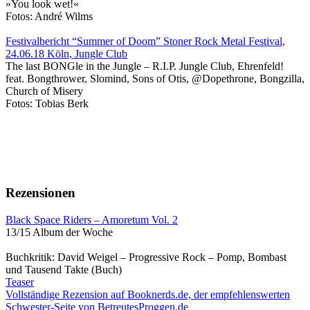
»You look wet!«
Fotos: André Wilms
Festivalbericht “Summer of Doom” Stoner Rock Metal Festival,
24.06.18 Köln, Jungle Club
The last BONGle in the Jungle – R.I.P. Jungle Club, Ehrenfeld!
feat. Bongthrower, Slomind, Sons of Otis, @Dopethrone, Bongzilla,
Church of Misery
Fotos: Tobias Berk
Rezensionen
Black Space Riders – Amoretum Vol. 2
13/15 Album der Woche
Buchkritik: David Weigel – Progressive Rock – Pomp, Bombast
und Tausend Takte (Buch)
Teaser
Vollständige Rezension auf Booknerds.de, der empfehlenswerten
Schwester-Seite von BetreutesProggen.de