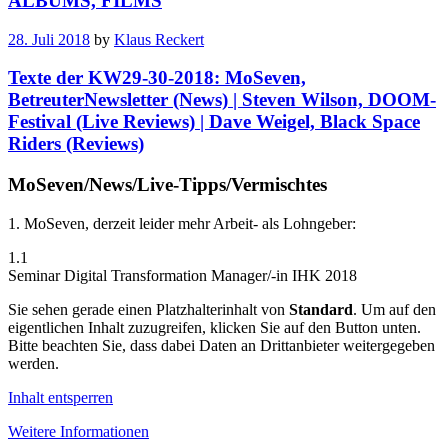
ALBUMS, FILMS
28. Juli 2018
by
Klaus Reckert
Texte der KW29-30-2018: MoSeven,
BetreuterNewsletter (News) | Steven Wilson, DOOM-
Festival (Live Reviews) | Dave Weigel, Black Space
Riders (Reviews)
MoSeven/News/Live-Tipps/Vermischtes
1. MoSeven, derzeit leider mehr Arbeit- als Lohngeber:
1.1
Seminar Digital Transformation Manager/-in IHK 2018
Sie sehen gerade einen Platzhalterinhalt von
Standard
. Um auf den
eigentlichen Inhalt zuzugreifen, klicken Sie auf den Button unten.
Bitte beachten Sie, dass dabei Daten an Drittanbieter weitergegeben
werden.
Inhalt entsperren
Weitere Informationen