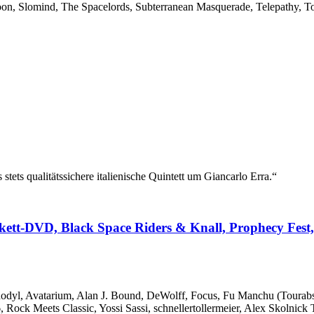
n, Slomind, The Spacelords, Subterranean Masquerade, Telepathy, To
stets qualitätssichere italienische Quintett um Giancarlo Erra.“
kett-DVD, Black Space Riders & Knall, Prophecy Fest, 
phodyl, Avatarium, Alan J. Bound, DeWolff, Focus, Fu Manchu (Toura
Rock Meets Classic, Yossi Sassi, schnellertollermeier, Alex Skolnic