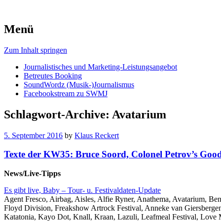
Menü
Zum Inhalt springen
Journalistisches und Marketing-Leistungsangebot
Betreutes Booking
SoundWordz (Musik-)Journalismus
Facebookstream zu SWMJ
Schlagwort-Archive:
Avatarium
5. September 2016
by
Klaus Reckert
Texte der KW35: Bruce Soord, Colonel Petrov’s Go
News/Live-Tipps
Es gibt live, Baby – Tour- u. Festivaldaten-Update
Agent Fresco, Airbag, Aisles, Alfie Ryner, Anathema, Avatarium, B
Floyd Division, Freakshow Artrock Festival, Anneke van Giersbergen
Katatonia, Kayo Dot, Knall, Kraan, Lazuli, Leafmeal Festival, Love 