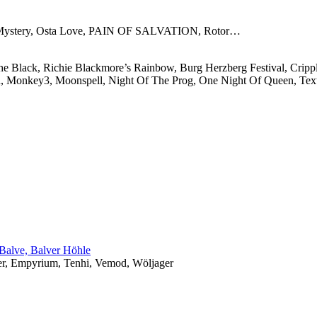
af, Mystery, Osta Love, PAIN OF SALVATION, Rotor…
e Black, Richie Blackmore’s Rainbow, Burg Herzberg Festival, Crippl
, Monkey3, Moonspell, Night Of The Prog, One Night Of Queen, Te
 Balve, Balver Höhle
er, Empyrium, Tenhi, Vemod, Wöljager