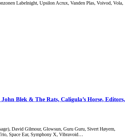
nzonen Labelnight, Upsilon Acrux, Vanden Plas, Voivod, Vola,
John Blek & The Rats, Caligula’s Horse, Editors,
bsage), David Gilmour, Glowsun, Guru Guru, Sivert Høyem,
k Trio, Space Ear, Symphony X, Vibravoid…