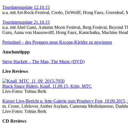
Tourdatenupdate 12.10.15
u.a. mit Art-Rock-Festival, Credo, DeWolff, Hong Faux, Greenle
Tourdatenupdate 21.10.15
u.a. mit Abel Ganz, Autumn Moon Festival, Berg Festival, Beyond Th
Guru, Anna von Hausswolff, Hong Faux, Kamchatka, Machine Head
Preisrätsel – des Proggers neue Kscope-Kleider zu gewinnen
Anschautippp
Steve Hackett – The Man, The Music (DVD)
Live Reviews
Black Space Riders, Knall, 11.09.15, Köln, MTC
Live-Fotos: Tobias Berk
Kurzer Live-Bericht u. fette Galerie zum Prophecy Fest, 19.09.2015,
m. Crone, Lifelover, Amber Asylum, Camerata Mediolanense, Darkh
Live-Fotos: Tobias Berk
CD Reviews