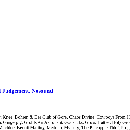
od Judgement, Nosound
ent Knee, Bohren & Der Club of Gore, Chaos Divine, Cowboys From Hel
, Gingerpig, God Is An Astronaut, Godsticks, Gozu, Hattler, Holy Gr
Machine, Benoit Martiny, Medulla, Mystery, The Pineapple Thief, Progd