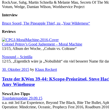
RockAue, Sahg, Martin Schnella & Melanie Mau, Secrets Of The Moo
Votum, Wedge, Damian Wilson, Worldservice Project
Interview
Bruce Soord, The Pineapple Thief, zu „Your Wilderness“
Reviews
Colonel Petrov’s Good Judgement – Moral Machine
13/15, Album der Woche, „Cobain vs. Coltrane“
Nosound – Scintilla
12/15, „Eigentlich wäre ja „Nobullshit“ ein viel besserer Name für das 
30. Oktober 2015
by
Klaus Reckert
Texte der KWen 39-44: KScope-Preisrätsel, Steve Hac
Amy Winehouse
News/Live-Tipps
Tourdatenupdate 29.09.15
u.a. mit 3rd Ear Experience, Beyond The Black, Bite The Bullet, A
Operation: Mindcrime, Oceanic, Prophecy Fest 2016, Roadburn 2016, 