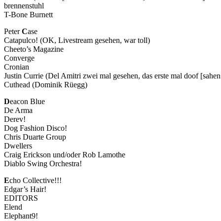
brennenstuhl
T-Bone Burnett
Peter
C
ase
Catapulco! (OK, Livestream gesehen, war toll)
Cheeto’s Magazine
Converge
Cronian
Justin Currie (Del Amitri zwei mal gesehen, das erste mal doof [sahen
Cuthead (Dominik Rüegg)
D
eacon Blue
De Arma
Derev!
Dog Fashion Disco!
Chris Duarte Group
Dwellers
Craig Erickson und/oder Rob Lamothe
Diablo Swing Orchestra!
E
cho Collective!!!
Edgar’s Hair!
EDITORS
Elend
Elephant9!