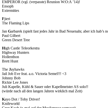
EMPEROR (vgl. (verpasste) Reunion W:O:A ’14)!
Ensoph
Extremities
F
jieri
The Flaming Lips
Jan
G
arbarek (spielt fast jedes Jahr in Bad Neuenahr, aber ich hab’s n
Paul Gilbert
Green Desert Tree
H
igh Castle Teleorkestra
Highway Hunters
Hollenthon
Brett Hunt
The
J
ayhawks
Jail Job Eve feat. a.o. Victoria Semel!!! <3
Johnny Bob
Rickie Lee Jones
Juli Kapelle, Kühl & Sauer oder Kapellmeister AS solo!!
(würde nach all den langen Jahren wirklich mal Zeit)
K
ayo Dot / Toby Driver!
Knifeworld
Greg Koch (x-mal auf der Musikmesse verpasst)