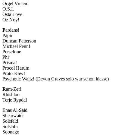
Orgel Vreten!
O.S.I.
Osta Love
Oz Noy!
P
ardans!
Papir
Duncan Patterson
Michael Penn!
Persefone
Phi
Prisma!
Procol Harum
Proto-Kaw!
Psychotic Waltz! (Devon Graves solo war schon klasse)
R
am-Zet!
Rhishloo
Terje Rypdal
Enas Al-
S
aid
Shearwater
Solefald
Solstafir
Soonago