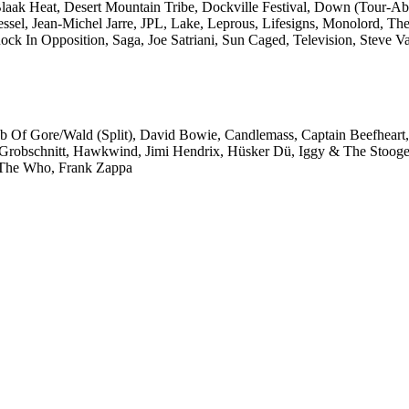
Blaak Heat, Desert Mountain Tribe, Dockville Festival, Down (Tour-Abs
sel, Jean-Michel Jarre, JPL, Lake, Leprous, Lifesigns, Monolord, T
ck In Opposition, Saga, Joe Satriani, Sun Caged, Television, Steve 
ub Of Gore/Wald (Split), David Bowie, Candlemass, Captain Beefheart,
 Grobschnitt, Hawkwind, Jimi Hendrix, Hüsker Dü, Iggy & The Stooge
, The Who, Frank Zappa