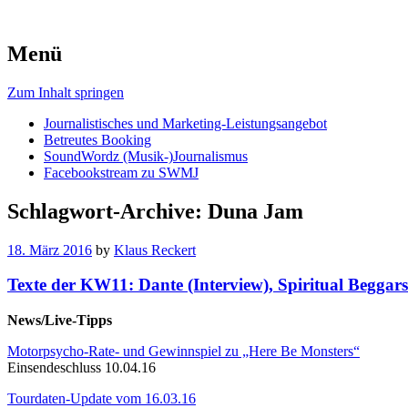
Menü
Zum Inhalt springen
Journalistisches und Marketing-Leistungsangebot
Betreutes Booking
SoundWordz (Musik-)Journalismus
Facebookstream zu SWMJ
Schlagwort-Archive:
Duna Jam
18. März 2016
by
Klaus Reckert
Texte der KW11: Dante (Interview), Spiritual Beggar
News/Live-Tipps
Motorpsycho-Rate- und Gewinnspiel zu „Here Be Monsters“
Einsendeschluss 10.04.16
Tourdaten-Update vom 16.03.16