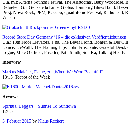
U.a. mit: Alterna Sounds Festival, The Aristocrats, Baby Woodrose, 
Refueled, G3, Gens de la Lune, Giobia, Hamburg Blues Band, Hexves
Prog, Nova Rock, PFM, Placebo, Quadrifonic Festival, Radiohead, Ro
Wucan
Record Store Day Germany ’16 – die exklusiven Veröffentlichungen
U.a.: 13th Floor Elevators, a-ha, The Bevis Frond, Bohren & Der Cl
Dance, DeWolff, The Flaming Lips, John Frusciante, Grateful Dead,
Logue, Mike Oldfield, Puscifer, Patti Smith, Sun Ra, Talking Heads
Interview
Markus Maichel, Dante, zu „When We Were Beautiful“
13/15, Teapot of the Week
Reviews
Spiritual Beggars – Sunrise To Sundown
12/15
3. Februar 2015
by
Klaus Reckert