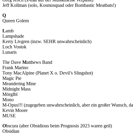
Jeff Kollman (solo, Kosmosquad oder Bombastic Meatbats!)
Q
Queen Golem
L
amb
Lampshade
Kerry Livgren (inzw. SEHR unwahrscheinlich)
Loch Vostok
Lunaris
The Dave
M
atthews Band
Frank Marino
Tony MacAlpine (Planet X o. Devil’s Slingshot)
Magic Pie
Meandering Mine
Midnight Mass
Mörglbl
Mono
M-Opus!!! (zugegeben unwahrscheinlich, aber ein großer Wunsch, da
Kevin Moore
MUSE
O
bscura (aber Obsidious beim Prognosis 2023 waren geil)
Obsidian