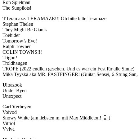
Ron Spielman
The Sunpilots!
T
Teramaze. TERAMAZE!!! Oh bitte bitte Teramaze
Stephan Thelen
They Might Be Giants
Toehider
Tomorrow’s Eve!
Ralph Towner
COLIN TOWNS!!!
Trigon!
Troldhaugen
TROPE (2022 endlich gesehen. Und es war ein Fest für alle Sinne)
Mika Tyyskä aka MR. FASTFINGER! (Guitar-Sensei, 6-String-San, M
U
ltrazook
Under Byen
Unexpect
Carl
V
erheyen
Voivod
Snowy White (am liebsten m. mit Max Middleton! 🙂 )
Vitriol
Vvlva