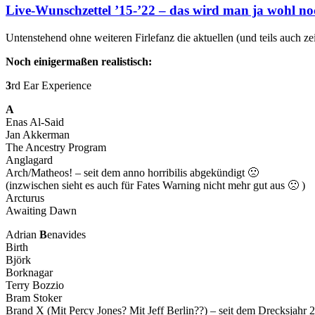
Live-Wunschzettel ’15-’22 – das wird man ja wohl n
Untenstehend ohne weiteren Firlefanz die aktuellen (und teils auch ze
Noch einigermaßen realistisch:
3
rd Ear Experience
A
Enas Al-Said
Jan Akkerman
The Ancestry Program
Anglagard
Arch/Matheos! – seit dem anno horribilis abgekündigt 🙁
(inzwischen sieht es auch für Fates Warning nicht mehr gut aus 🙁 )
Arcturus
Awaiting Dawn
Adrian
B
enavides
Birth
Björk
Borknagar
Terry Bozzio
Bram Stoker
Brand X (Mit Percy Jones? Mit Jeff Berlin??) – seit dem Drecksjahr