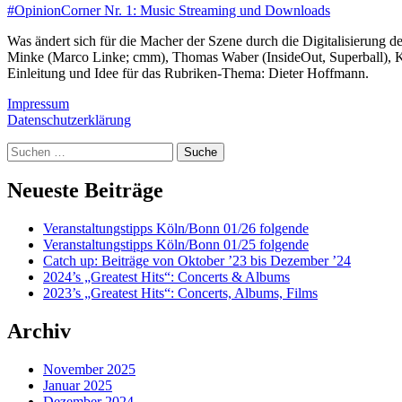
#OpinionCorner Nr. 1: Music Streaming und Downloads
Was ändert sich für die Macher der Szene durch die Digitalisierung 
Minke (Marco Linke; cmm), Thomas Waber (InsideOut, Superball), K
Einleitung und Idee für das Rubriken-Thema: Dieter Hoffmann.
Impressum
Datenschutzerklärung
Suche
Neueste Beiträge
Veranstaltungstipps Köln/Bonn 01/26 folgende
Veranstaltungstipps Köln/Bonn 01/25 folgende
Catch up: Beiträge von Oktober ’23 bis Dezember ’24
2024’s „Greatest Hits“: Concerts & Albums
2023’s „Greatest Hits“: Concerts, Albums, Films
Archiv
November 2025
Januar 2025
Dezember 2024