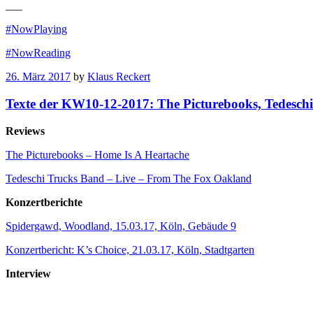
___
#NowPlaying
#NowReading
26. März 2017
by
Klaus Reckert
Texte der KW10-12-2017: The Picturebooks, Tedesch
Reviews
The Picturebooks – Home Is A Heartache
Tedeschi Trucks Band – Live – From The Fox Oakland
Konzertberichte
Spidergawd, Woodland, 15.03.17, Köln, Gebäude 9
Konzertbericht: K’s Choice, 21.03.17, Köln, Stadtgarten
Interview