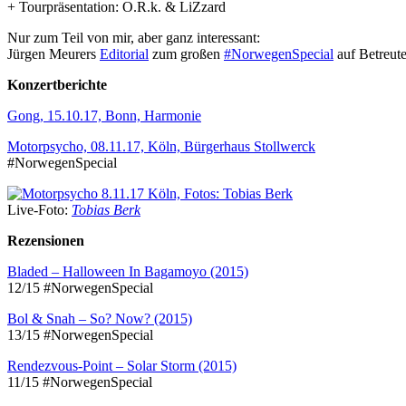
+ Tourpräsentation: O.R.k. & LiZzard
Nur zum Teil von mir, aber ganz interessant:
Jürgen Meurers
Editorial
zum großen
#NorwegenSpecial
auf Betreut
Konzertberichte
Gong, 15.10.17, Bonn, Harmonie
Motorpsycho, 08.11.17, Köln, Bürgerhaus Stollwerck
#NorwegenSpecial
Live-Foto:
Tobias Berk
Rezensionen
Bladed – Halloween In Bagamoyo (2015)
12/15 #NorwegenSpecial
Bol & Snah – So? Now? (2015)
13/15 #NorwegenSpecial
Rendezvous-Point – Solar Storm (2015)
11/15 #NorwegenSpecial