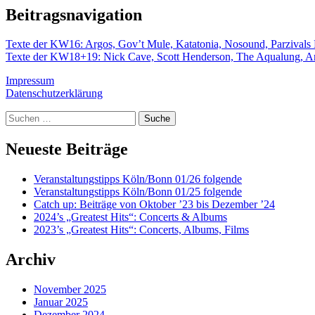
Beitragsnavigation
Texte der KW16: Argos, Gov’t Mule, Katatonia, Nosound, Parzivals
Texte der KW18+19: Nick Cave, Scott Henderson, The Aqualung, Are
Impressum
Datenschutzerklärung
Suche
Neueste Beiträge
Veranstaltungstipps Köln/Bonn 01/26 folgende
Veranstaltungstipps Köln/Bonn 01/25 folgende
Catch up: Beiträge von Oktober ’23 bis Dezember ’24
2024’s „Greatest Hits“: Concerts & Albums
2023’s „Greatest Hits“: Concerts, Albums, Films
Archiv
November 2025
Januar 2025
Dezember 2024