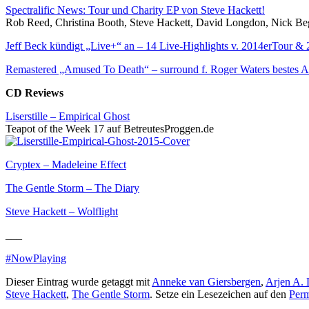
Spectralific News: Tour und Charity EP von Steve Hackett!
Rob Reed, Christina Booth, Steve Hackett, David Longdon, Nick Beg
Jeff Beck kündigt „Live+“ an – 14 Live-Highlights v. 2014erTour & 
Remastered „Amused To Death“ – surround f. Roger Waters bestes 
CD Reviews
Liserstille – Empirical Ghost
Teapot of the Week 17 auf BetreutesProggen.de
Cryptex – Madeleine Effect
The Gentle Storm – The Diary
Steve Hackett – Wolflight
___
#NowPlaying
Dieser Eintrag wurde getaggt mit
Anneke van Giersbergen
,
Arjen A. 
Steve Hackett
,
The Gentle Storm
. Setze ein Lesezeichen auf den
Perm