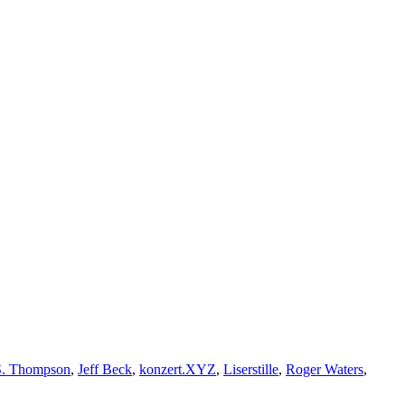
S. Thompson
,
Jeff Beck
,
konzert.XYZ
,
Liserstille
,
Roger Waters
,