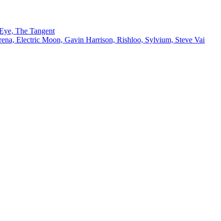
 Eye, The Tangent
na, Electric Moon, Gavin Harrison, Rishloo, Sylvium, Steve Vai