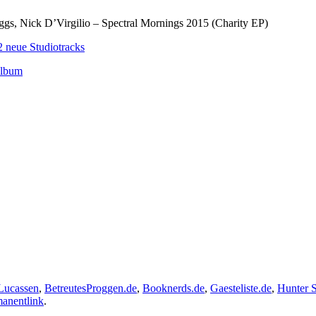
gs, Nick D’Virgilio – Spectral Mornings 2015 (Charity EP)
2 neue Studiotracks
Album
Lucassen
,
BetreutesProggen.de
,
Booknerds.de
,
Gaesteliste.de
,
Hunter 
anentlink
.