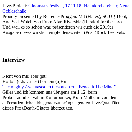
Live-Bericht:
Gloomaar-Festival, 17.11.18, Neunkirchen/Saar, Neue
Gebläsehalle
Proudly presented by BetreutesProggen. Mit (Flares), SOUP, Dool,
And So I Watch You From Afar, Riverside (Harakiri for the sky)
Und weil es so schön war, präsentieren wir auch die 2019er
Ausgabe dieses wirklich empfehlenswerten (Post-)Rock-Festivals.
Interview
Nicht von mir, aber gut:
Horton (d.h. Gilles) hört ein (a)Hu!
The mighty Ayahuasca im Gespräch zu “Beneath The Mind”
Gilles und ich konnten uns übrigens am 1.12. beim
Probenraumfestival im Kulturbunker, Köln-Mülheim von den
außerordentlichen bis geradezu beängstigenden Live-Qualitäten
dieses ProgDeath-Oktetts überzeugen.