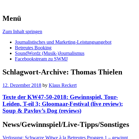
Menü
Zum Inhalt springen
Journalistisches und Marketing-Leistungsangebot
Betreutes Booking
SoundWordz (Musik-)Journalismus
Facebookstream zu SWMJ
Schlagwort-Archive:
Thomas Thielen
12. Dezember 2018
by
Klaus Reckert
Texte der KW47-50-2018: Gewinnspiel, Tour-
Leiden, T-eil 3; Gloomaar-Festival (live review);
Soup & Pavlov’s Dog (reviews)
News/Gewinnspiel/Live-Tipps/Sonstiges
Verlosung: Schwarze Witwe à la Betreutes Proggen 1 – gewinnt