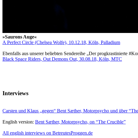
»Saurons Auge«
A Perfect Circle (Chelsea Wolfe), 10.12.18, Köln, Palladium
Ebenfalls aus unserer beliebten Sendereihe „Der progkrastinierte #Ko
Black Space Riders, Out Demons Out, 30.08.18, Köln, MTC
Interviews
Carsten und Klaus „gegen“ Bent Sæther, Motorpsycho und über “The
English version:
Bent Sæther, Motorpsycho, on “The Crucible”
All english interviews on BetreutesProggen.de