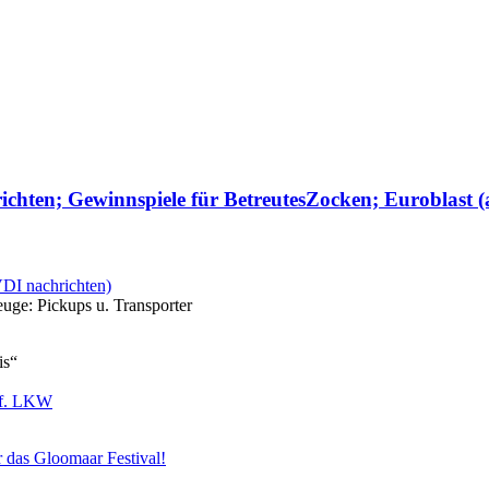
chten; Gewinnspiele für BetreutesZocken; Euroblast (
ge: Pickups u. Transporter
is“
r das Gloomaar Festival!