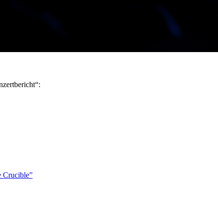
nzertbericht“:
 Crucible”