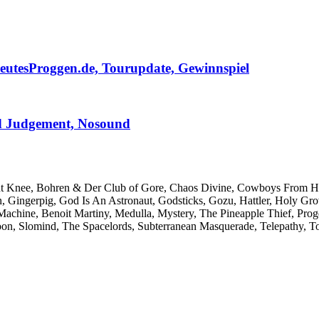
eutesProggen.de, Tourupdate, Gewinnspiel
od Judgement, Nosound
ent Knee, Bohren & Der Club of Gore, Chaos Divine, Cowboys From Hel
, Gingerpig, God Is An Astronaut, Godsticks, Gozu, Hattler, Holy Gr
Machine, Benoit Martiny, Medulla, Mystery, The Pineapple Thief, Progd
n, Slomind, The Spacelords, Subterranean Masquerade, Telepathy, To