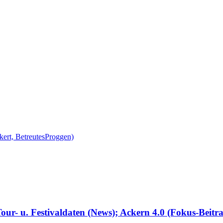
ur- u. Festivaldaten (News); Ackern 4.0 (Fokus-Beitra