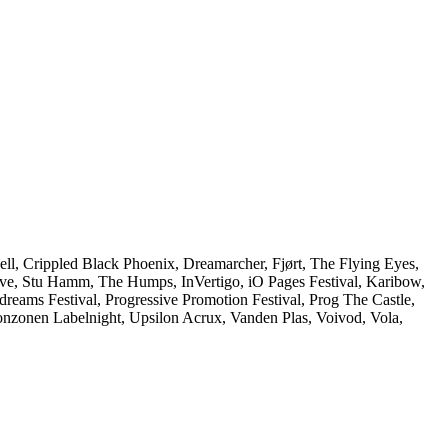
l, Crippled Black Phoenix, Dreamarcher, Fjørt, The Flying Eyes,
ove, Stu Hamm, The Humps, InVertigo, iO Pages Festival, Karibow,
reams Festival, Progressive Promotion Festival, Prog The Castle,
nzonen Labelnight, Upsilon Acrux, Vanden Plas, Voivod, Vola,