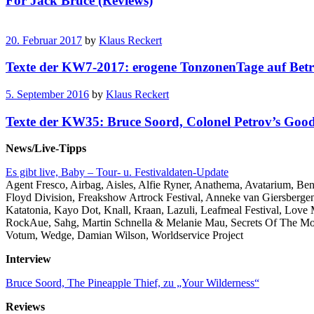
For Jack Bruce (Reviews)
20. Februar 2017
by
Klaus Reckert
Texte der KW7-2017: erogene TonzonenTage auf Betr
5. September 2016
by
Klaus Reckert
Texte der KW35: Bruce Soord, Colonel Petrov’s Go
News/Live-Tipps
Es gibt live, Baby – Tour- u. Festivaldaten-Update
Agent Fresco, Airbag, Aisles, Alfie Ryner, Anathema, Avatarium, B
Floyd Division, Freakshow Artrock Festival, Anneke van Giersbergen
Katatonia, Kayo Dot, Knall, Kraan, Lazuli, Leafmeal Festival, Love 
RockAue, Sahg, Martin Schnella & Melanie Mau, Secrets Of The Moo
Votum, Wedge, Damian Wilson, Worldservice Project
Interview
Bruce Soord, The Pineapple Thief, zu „Your Wilderness“
Reviews