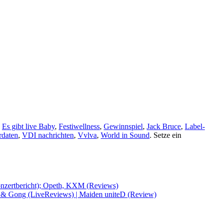
,
Es gibt live Baby
,
Festiwellness
,
Gewinnspiel
,
Jack Bruce
,
Label-
rdaten
,
VDI nachrichten
,
Vvlva
,
World in Sound
. Setze ein
Konzertbericht); Opeth, KXM (Reviews)
e & Gong (LiveReviews) | Maiden uniteD (Review)