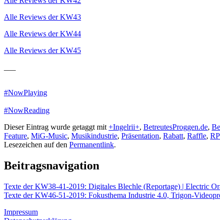
Alle Reviews der KW42
Alle Reviews der KW43
Alle Reviews der KW44
Alle Reviews der KW45
___
#NowPlaying
#NowReading
Dieser Eintrag wurde getaggt mit
+Ingelrii+
,
BetreutesProggen.de
,
Be
Feature
,
MiG-Music
,
Musikindustrie
,
Präsentation
,
Rabatt
,
Raffle
,
R
Lesezeichen auf den
Permanentlink
.
Beitragsnavigation
Texte der KW38-41-2019: Digitales Blechle (Reportage) | Electric O
Texte der KW46-51-2019: Fokusthema Industrie 4.0, Trigon-Videopr
Impressum