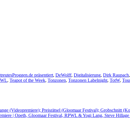
treutesProggen.de präsentiert
,
DeWolff
,
Digitalisierung
,
Dirk Raupach
PWL
,
Teapot of the Week
,
Tonzonen
,
Tonzonen Labelnight
,
TotW
,
Tou
range (Videopremiere); Preisrätsel (Gloomaar Festival); Grobschnitt (
emiere | Opeth, Gloomaar Festival, RPWL & Yogi Lang, Steve Hillag