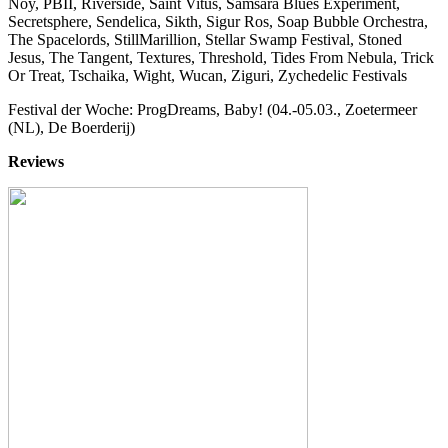
Noy, PBII, Riverside, Saint Vitus, Samsara Blues Experiment,
Secretsphere, Sendelica, Sikth, Sigur Ros, Soap Bubble Orchestra,
The Spacelords, StillMarillion, Stellar Swamp Festival, Stoned
Jesus, The Tangent, Textures, Threshold, Tides From Nebula, Trick
Or Treat, Tschaika, Wight, Wucan, Ziguri, Zychedelic Festivals
Festival der Woche: ProgDreams, Baby! (04.-05.03., Zoetermeer
(NL), De Boerderij)
Reviews