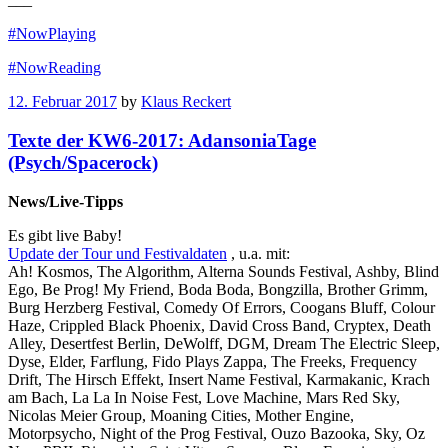
#NowPlaying
#NowReading
12. Februar 2017
by
Klaus Reckert
Texte der KW6-2017: AdansoniaTage
(Psych/Spacerock)
News/Live-Tipps
Es gibt live Baby!
Update der Tour und Festivaldaten
, u.a. mit:
Ah! Kosmos, The Algorithm, Alterna Sounds Festival, Ashby, Blind
Ego, Be Prog! My Friend, Boda Boda, Bongzilla, Brother Grimm,
Burg Herzberg Festival, Comedy Of Errors, Coogans Bluff, Colour
Haze, Crippled Black Phoenix, David Cross Band, Cryptex, Death
Alley, Desertfest Berlin, DeWolff, DGM, Dream The Electric Sleep,
Dyse, Elder, Farflung, Fido Plays Zappa, The Freeks, Frequency
Drift, The Hirsch Effekt, Insert Name Festival, Karmakanic, Krach
am Bach, La La In Noise Fest, Love Machine, Mars Red Sky,
Nicolas Meier Group, Moaning Cities, Mother Engine,
Motorpsycho, Night of the Prog Festival, Ouzo Bazooka, Sky, Oz