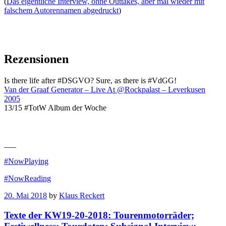
(
Das eigentliche Interview, ohne Outtakes, aber mal wieder mit
falschem Autorennamen abgedruckt
)
Rezensionen
Is there life after #DSGVO? Sure, as there is #VdGG!
Van der Graaf Generator – Live At @Rockpalast – Leverkusen
2005
13/15 #TotW Album der Woche
___
#NowPlaying
#NowReading
20. Mai 2018
by
Klaus Reckert
Texte der KW19-20-2018: Tourenmotorräder;