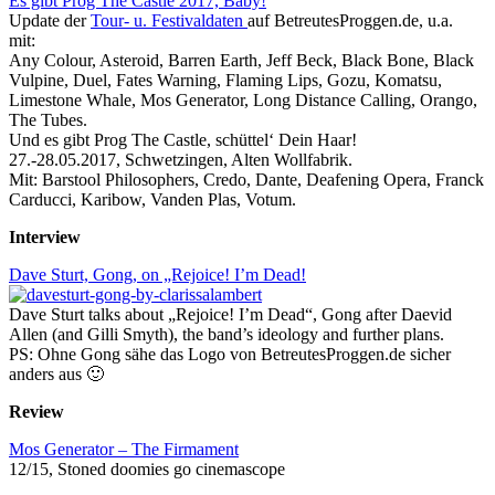
Es gibt Prog The Castle 2017, Baby!
Update der
Tour- u. Festivaldaten
auf BetreutesProggen.de, u.a.
mit:
Any Colour, Asteroid, Barren Earth, Jeff Beck, Black Bone, Black
Vulpine, Duel, Fates Warning, Flaming Lips, Gozu, Komatsu,
Limestone Whale, Mos Generator, Long Distance Calling, Orango,
The Tubes.
Und es gibt Prog The Castle, schüttel‘ Dein Haar!
27.-28.05.2017, Schwetzingen, Alten Wollfabrik.
Mit: Barstool Philosophers, Credo, Dante, Deafening Opera, Franck
Carducci, Karibow, Vanden Plas, Votum.
Interview
Dave Sturt, Gong, on „Rejoice! I’m Dead!
Dave Sturt talks about „Rejoice! I’m Dead“, Gong after Daevid
Allen (and Gilli Smyth), the band’s ideology and further plans.
PS: Ohne Gong sähe das Logo von BetreutesProggen.de sicher
anders aus 🙂
Review
Mos Generator – The Firmament
12/15, Stoned doomies go cinemascope