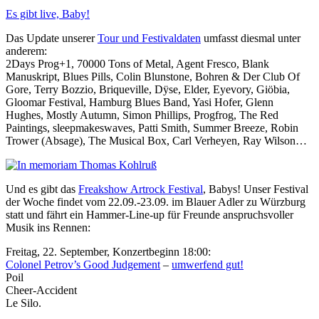
Es gibt live, Baby!
Das Update unserer
Tour und Festivaldaten
umfasst diesmal unter
anderem:
2Days Prog+1, 70000 Tons of Metal, Agent Fresco, Blank
Manuskript, Blues Pills, Colin Blunstone, Bohren & Der Club Of
Gore, Terry Bozzio, Briqueville, Dÿse, Elder, Eyevory, Giöbia,
Gloomar Festival, Hamburg Blues Band, Yasi Hofer, Glenn
Hughes, Mostly Autumn, Simon Phillips, Progfrog, The Red
Paintings, sleepmakeswaves, Patti Smith, Summer Breeze, Robin
Trower (Absage), The Musical Box, Carl Verheyen, Ray Wilson…
Und es gibt das
Freakshow Artrock Festival
, Babys! Unser Festival
der Woche findet vom 22.09.-23.09. im Blauer Adler zu Würzburg
statt und fährt ein Hammer-Line-up für Freunde anspruchsvoller
Musik ins Rennen:
Freitag, 22. September, Konzertbeginn 18:00:
Colonel Petrov’s Good Judgement
–
umwerfend gut!
Poil
Cheer-Accident
Le Silo.