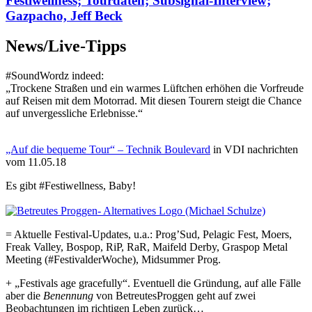
Festiwellness; Tourdaten; Subsignal-Interview;
Gazpacho, Jeff Beck
News/Live-Tipps
#SoundWordz indeed:
„Trockene Straßen und ein warmes Lüftchen erhöhen die Vorfreude
auf Reisen mit dem Motorrad. Mit diesen Tourern steigt die Chance
auf unvergessliche Erlebnisse.“
„Auf die bequeme Tour“ – Technik Boulevard
in VDI nachrichten
vom 11.05.18
Es gibt #Festiwellness, Baby!
= Aktuelle Festival-Updates, u.a.: Prog’Sud, Pelagic Fest, Moers,
Freak Valley, Bospop, RiP, RaR, Maifeld Derby, Graspop Metal
Meeting (#FestivalderWoche), Midsummer Prog.
+ „Festivals age gracefully“. Eventuell die Gründung, auf alle Fälle
aber die
Benennung
von BetreutesProggen geht auf zwei
Beobachtungen im richtigen Leben zurück…