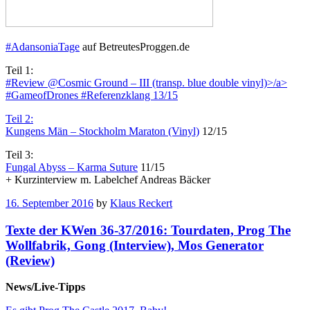
#AdansoniaTage
auf BetreutesProggen.de
Teil 1:
#Review @Cosmic Ground – III (transp. blue double vinyl)>/a>
#GameofDrones #Referenzklang 13/15
Teil 2:
Kungens Män – Stockholm Maraton (Vinyl)
12/15
Teil 3:
Fungal Abyss – Karma Suture
11/15
+ Kurzinterview m. Labelchef Andreas Bäcker
16. September 2016
by
Klaus Reckert
Texte der KWen 36-37/2016: Tourdaten, Prog The
Wollfabrik, Gong (Interview), Mos Generator
(Review)
News/Live-Tipps