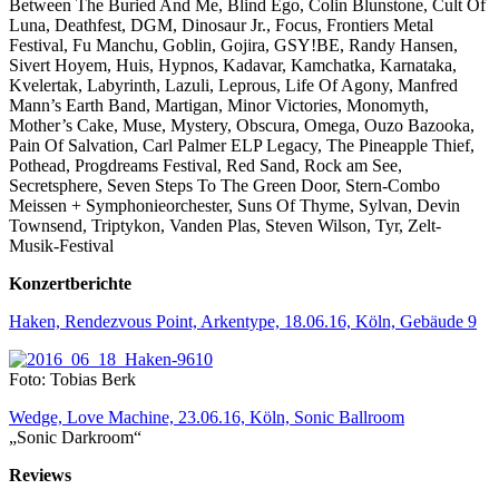
Between The Buried And Me, Blind Ego, Colin Blunstone, Cult Of
Luna, Deathfest, DGM, Dinosaur Jr., Focus, Frontiers Metal
Festival, Fu Manchu, Goblin, Gojira, GSY!BE, Randy Hansen,
Sivert Hoyem, Huis, Hypnos, Kadavar, Kamchatka, Karnataka,
Kvelertak, Labyrinth, Lazuli, Leprous, Life Of Agony, Manfred
Mann’s Earth Band, Martigan, Minor Victories, Monomyth,
Mother’s Cake, Muse, Mystery, Obscura, Omega, Ouzo Bazooka,
Pain Of Salvation, Carl Palmer ELP Legacy, The Pineapple Thief,
Pothead, Progdreams Festival, Red Sand, Rock am See,
Secretsphere, Seven Steps To The Green Door, Stern-Combo
Meissen + Symphonieorchester, Suns Of Thyme, Sylvan, Devin
Townsend, Triptykon, Vanden Plas, Steven Wilson, Tyr, Zelt-
Musik-Festival
Konzertberichte
Haken, Rendezvous Point, Arkentype, 18.06.16, Köln, Gebäude 9
Foto: Tobias Berk
Wedge, Love Machine, 23.06.16, Köln, Sonic Ballroom
„Sonic Darkroom“
Reviews