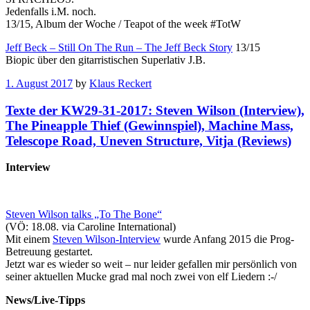
Jedenfalls i.M. noch.
13/15, Album der Woche / Teapot of the week #TotW
Jeff Beck – Still On The Run – The Jeff Beck Story
13/15
Biopic über den gitarristischen Superlativ J.B.
1. August 2017
by
Klaus Reckert
Texte der KW29-31-2017: Steven Wilson (Interview),
The Pineapple Thief (Gewinnspiel), Machine Mass,
Telescope Road, Uneven Structure, Vitja (Reviews)
Interview
Steven Wilson talks „To The Bone“
(VÖ: 18.08. via Caroline International)
Mit einem
Steven Wilson-Interview
wurde Anfang 2015 die Prog-
Betreuung gestartet.
Jetzt war es wieder so weit – nur leider gefallen mir persönlich von
seiner aktuellen Mucke grad mal noch zwei von elf Liedern :-/
News/Live-Tipps