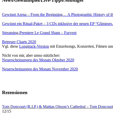
News/Gewinnspiel/Live-Tipps/Sonstiges
Gewinnt Arena – From the Beginning… A Photographic History of the 
Gewinnt ein Ritual-Paket – 3 CDs inklusive der neuen EP “Glimpse
Streaming-Premiere Le Grand Sbam – Furvent
Betreuer Charts 2020
Vgl. diese
Longtrack-Version
mit Einzelsongs, Konzerten, Filmen un
Nicht von mir, aber umso nützlicher:
Neuerscheinungen des Monats Oktober 2020
Neuerscheinungen des Monats November 2020
Rezensionen
Tom Doncourt (R.I.P.) & Mattias Olsson’s Cathedral – Tom Doncourt
12/15