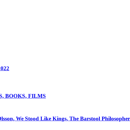
022
S, BOOKS, FILMS
sson, We Stood Like Kings, The Barstool Philosopher