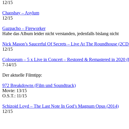
12/15
Chaosbay – Asylum
12/15
Gazpacho – Fireworker
Habe das Album leider nicht verstanden, jedenfalls bislang nicht
Nick Mason’s Saucerful Of Secrets – Live At The Roundhouse (2
12/15
Colosseum – 5 x Live in Concert – Restored & Remastered in 2020 (
7-14/15
Der aktuelle Filmtipp:
972 Breakdowns (Film und Soundtrack)
Movie: 13/15
O.S.T.: 11/15
Schizoid Loyd – The Last Note In God’s Magnum Opus (2014)
12/15