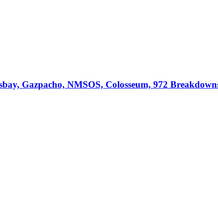
osbay, Gazpacho, NMSOS, Colosseum, 972 Breakdowns