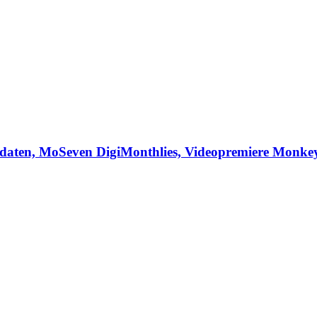
daten, MoSeven DigiMonthlies, Videopremiere Monkey3