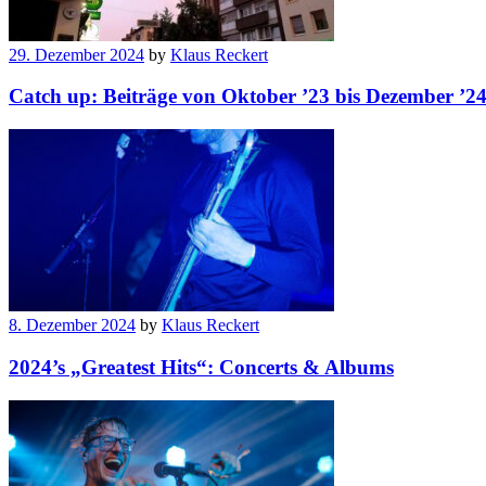
29. Dezember 2024
by
Klaus Reckert
Catch up: Beiträge von Oktober ’23 bis Dezember ’2
8. Dezember 2024
by
Klaus Reckert
2024’s „Greatest Hits“: Concerts & Albums