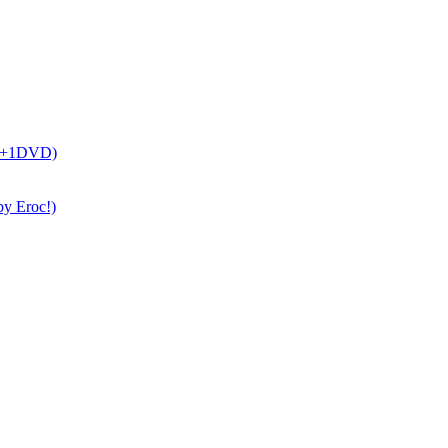
CD+1DVD)
by Eroc!)